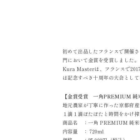
初めて出品したフランスで開催されまし
門において金賞を受賞しました。
Kura Masterは、フランス
は記念すべき十周年の大会として
【金賞受賞 一角PREMIUM 
地元農家が丁寧に作った京都府産
１滴１滴ぽたぽたと時間をかけ搾
商品名 ：一角 PREMIUM 純
内容量 ： 720ml
価格 ：25,000円（税込）