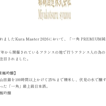
たKura Master 2026において、「一角 PREMIUM
で2017年から開催されているフランスの地で行うフランス人の為
注目されました。
純米極吟醸】
山田錦を100時間以上かけて25％まで精米し、伏見の水で醸
った「一角」最上級日本酒。
米極吟醸