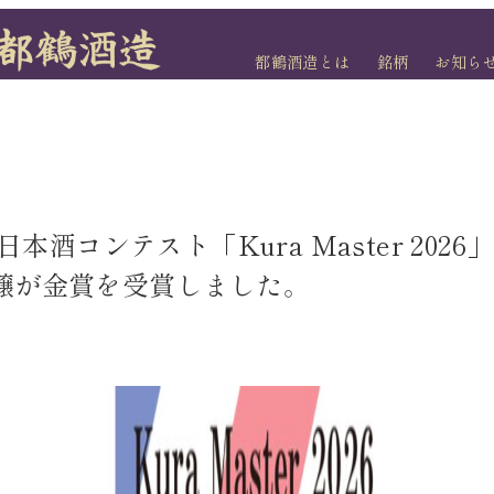
都鶴酒造とは
銘柄
お知ら
酒コンテスト「Kura Master 202
吟醸が金賞を受賞しました。