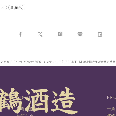
じ(国産米)
スト「Kura Master 2026」において、一角 PREMIUM 純米極吟醸が金賞を受
ABOUT
PR
都鶴酒造とは
一角
お知らせ
都鶴