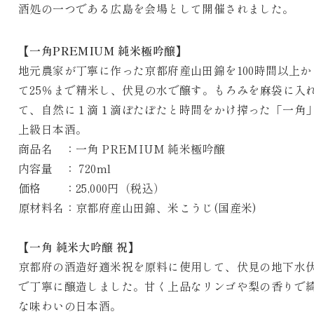
酒処の一つである広島を会場として開催されました。
【一角PREMIUM 純米極吟醸】
地元農家が丁寧に作った京都府産山田錦を100時間以上か
て25％まで精米し、伏見の水で醸す。もろみを麻袋に入
て、自然に１滴１滴ぽたぽたと時間をかけ搾った「一角
上級日本酒。
商品名 ：一角 PREMIUM 純米極吟醸
内容量 ： 720ml
価格 ：25,000円（税込）
原材料名：京都府産山田錦、米こうじ(国産米)
【一角 純米大吟醸 祝】
京都府の酒造好適米祝を原料に使用して、伏見の地下水
で丁寧に醸造しました。甘く上品なリンゴや梨の香りで
な味わいの日本酒。